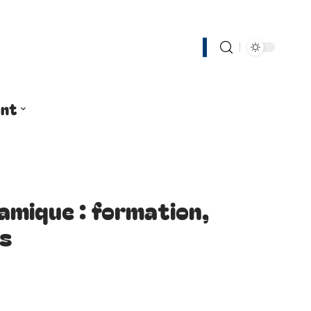
nt
amique : formation,
ls