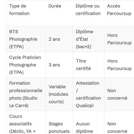
Type de
Durée
Diplôme ou
Accès
formation
certification
Parcoursup
BTS
Diplôme
Hors
Photographie
2 ans
d’État
Parcoursup
(ETPA)
(bac+2)
Cycle Praticien
Titre
Hors
Photographe
3 ans
certifié
Parcoursup
(ETPA)
Formation
Attestation
Variable
professionnelle
/
Non
(modules
photo (Studio
certification
concerné
courts)
Le Carré)
Qualiopi
Cours
associatifs
Stages
Aucun
Non
(Déclic, YA +
ponctuels
diplôme
concerné