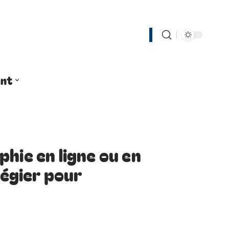
nt
hie en ligne ou en
légier pour