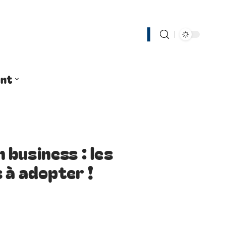
nt
business : les
s à adopter !