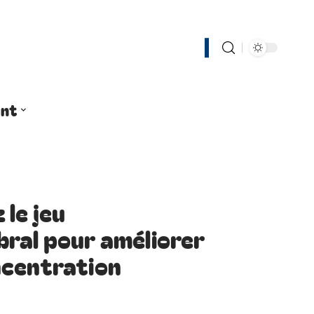
nt
le jeu
ral pour améliorer
ncentration